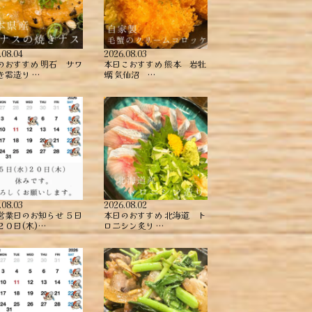
.08.04
2026.08.03
のおすすめ ︎明石 サワ
本日こおすすめ ︎熊本 岩牡
き霜造り …
蠣 ︎気仙沼 …
.08.03
2026.08.02
営業日のお知らせ ５日
本日のおすすめ ︎北海道 ト
２０日(木)…
ロニシン炙り …