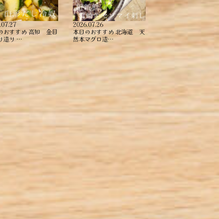
.07.27
2026.07.26
のおすすめ ︎高知 金目
本日のおすすめ ︎北海道 天
造り ︎…
然本マグロ造…