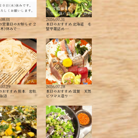
.08.01
2026.07.31
の営業日のお知らせ ２
本日のおすすめ ︎北海道 毛
(木)休みで…
蟹甲羅詰め ︎…
.07.29
2026.07.28
のおすすめ ︎熊本 岩牡
本日のおすすめ ︎滋賀 天然
気仙沼 …
ビワマス造り …