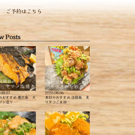
ご予約はこちら
w Posts
.08.07
2026.08.06
のおすすめ ︎鹿児島 大
本日のおすすめ ︎淡路島 炙
ワシ造り …
りタコごま油…