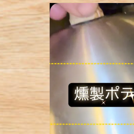
動
画
プ
レ
ー
ヤ
ー