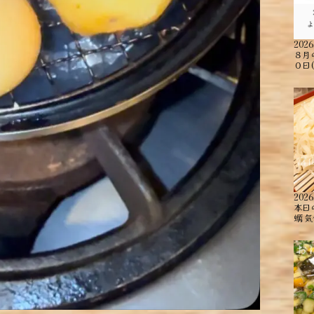
2026
８月
０日
2026
本日
蠣 ︎