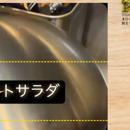
2026
本日
鯛炙り