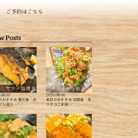
ご予約はこちら
w Posts
.08.07
2026.08.06
のおすすめ ︎鹿児島 大
本日のおすすめ ︎淡路島 炙
ワシ造り …
りタコごま油…