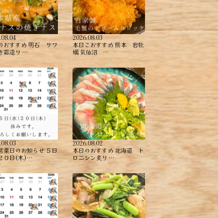
.08.04
2026.08.03
のおすすめ ︎明石 サワ
本日こおすすめ ︎熊本 岩牡
き霜造り …
蠣 ︎気仙沼 …
.08.03
2026.08.02
営業日のお知らせ ５日
本日のおすすめ ︎北海道 ト
２０日(木)…
ロニシン炙り …