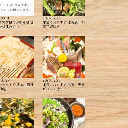
.08.01
2026.07.31
の営業日のお知らせ ２
本日のおすすめ ︎北海道 毛
(木)休みで…
蟹甲羅詰め ︎…
.07.29
2026.07.28
のおすすめ ︎熊本 岩牡
本日のおすすめ ︎滋賀 天然
気仙沼 …
ビワマス造り …