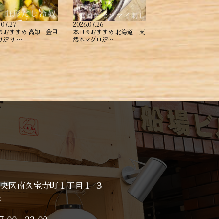
.07.27
2026.07.26
のおすすめ ︎高知 金目
本日のおすすめ ︎北海道 天
造り ︎…
然本マグロ造…
央区南久宝寺町１丁目１−３
F