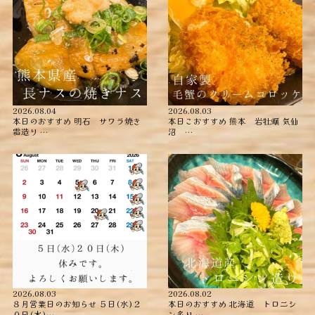
2026.08.04
2026.08.03
本日のおすすめ ︎明石 サワラ焼き
本日こおすすめ ︎熊本 岩牡蠣 ︎気仙
霜造り …
沼 …
2026.08.03
2026.08.02
８月営業日のお知らせ ５日(水)２
本日のおすすめ ︎北海道 トロニシ
０日(木)…
ン炙り …