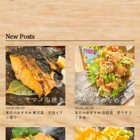
.
New Posts
2026.08.07
2026.08.06
本日のおすすめ ︎鹿児島 大羽イワ
本日のおすすめ ︎淡路島 炙りタコ
シ造り …
ごま油…