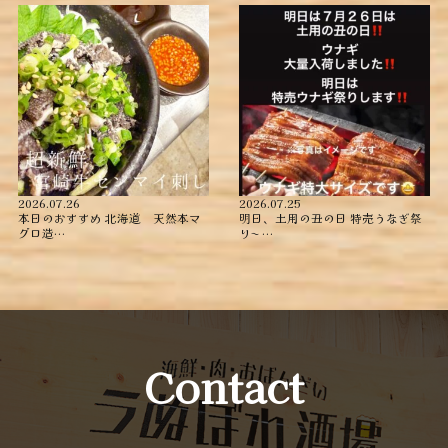
2026.07.26
2026.07.25
本日のおすすめ ︎北海道 天然本マ
明日、土用の丑の日 特売うなぎ祭
グロ造…
り〜️️️ …
Contact