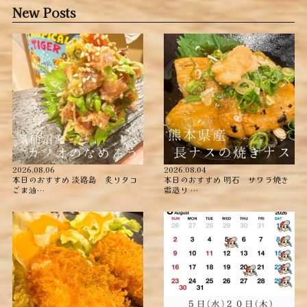
New Posts
2026.08.06
2026.08.04
本日のおすすめ ︎淡路島 炙りタコ
本日のおすすめ ︎明石 サワラ焼き
ごま油…
霜造り …