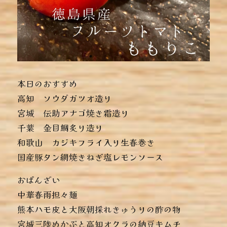
本日のおすすめ
︎高知 ソウダガツオ造り
︎宮城 伝助アナゴ焼き霜造り
︎千葉 金目鯛炙り造り
︎和歌山 カジキフライ入り生春巻き
︎国産豚タン網焼きねぎ塩レモンソース
おばんざい
︎中華春雨担々麺
︎熊本ハモ皮と大阪朝採れきゅうりの酢の物
︎宮城三陸めかぶと高知オクラの納豆キムチ