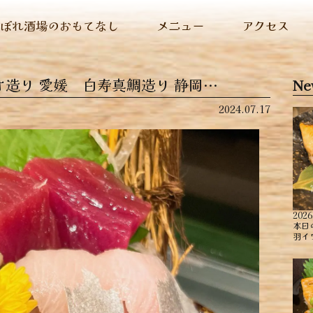
ぬぼれ酒場のおもてなし
メニュー
アクセス
造り ︎愛媛 白寿真鯛造り ︎静岡…
Ne
2024.07.17
2026
本日
羽イ