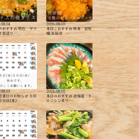
.08.04
2026.08.03
のおすすめ ︎明石 サワ
本日こおすすめ ︎熊本 岩牡
き霜造り …
蠣 ︎気仙沼 …
.08.03
2026.08.02
営業日のお知らせ ５日
本日のおすすめ ︎北海道 ト
２０日(木)…
ロニシン炙り …