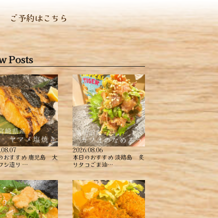
ご予約はこちら
w Posts
.08.07
2026.08.06
のおすすめ ︎鹿児島 大
本日のおすすめ ︎淡路島 炙
ワシ造り …
りタコごま油…