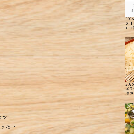
2026
８月
０日
2026
本日
蠣 ︎
カツ
まった…