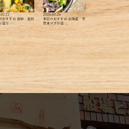
.07.27
2026.07.26
のおすすめ ︎高知 金目
本日のおすすめ ︎北海道 天
造り ︎…
然本マグロ造…