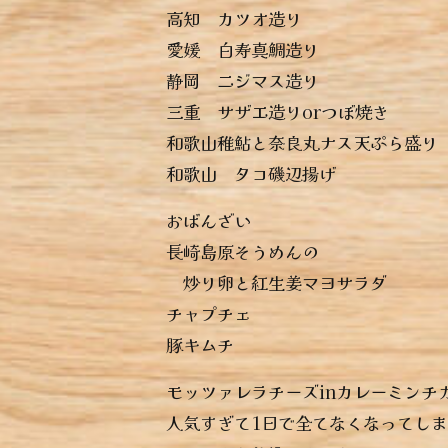
︎高知 カツオ造り
︎愛媛 白寿真鯛造り
︎静岡 ニジマス造り
︎三重 サザエ造りorつぼ焼き
︎和歌山稚鮎と奈良丸ナス天ぷら盛り
︎和歌山 タコ磯辺揚げ
おばんざい
︎長崎島原そうめんの
炒り卵と紅生姜マヨサラダ
︎チャプチェ
︎豚キムチ
モッツァレラチーズinカレーミンチ
人気すぎて1日で全てなくなってし