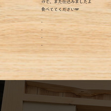
ので、また仕込みましたよ
食べててください🪽
.
.
.
.