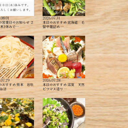
.08.01
2026.07.31
の営業日のお知らせ ２
本日のおすすめ ︎北海道 毛
(木)休みで…
蟹甲羅詰め ︎…
.07.29
2026.07.28
のおすすめ ︎熊本 岩牡
本日のおすすめ ︎滋賀 天然
気仙沼 …
ビワマス造り …