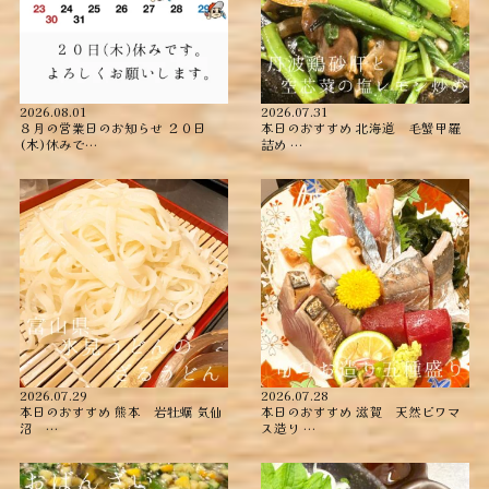
2026.08.01
2026.07.31
８月の営業日のお知らせ ２０日
本日のおすすめ ︎北海道 毛蟹甲羅
(木)休みで…
詰め ︎…
2026.07.29
2026.07.28
本日のおすすめ ︎熊本 岩牡蠣 ︎気仙
本日のおすすめ ︎滋賀 天然ビワマ
沼 …
ス造り …