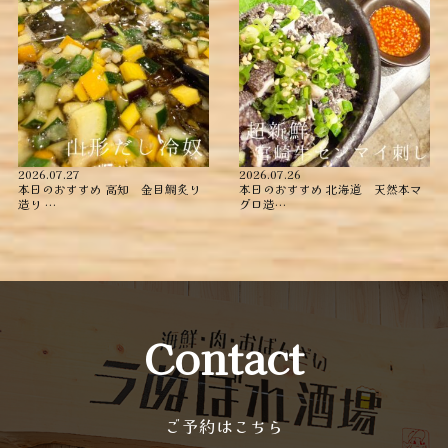
2026.07.27
2026.07.26
本日のおすすめ ︎高知 金目鯛炙り
本日のおすすめ ︎北海道 天然本マ
造り ︎…
グロ造…
Contact
ご予約はこちら