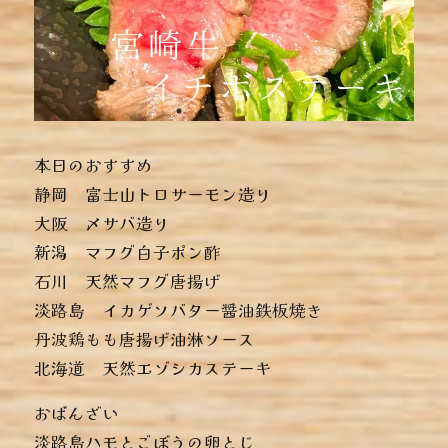
本日のおすすめ
︎静岡 富士山トロサーモン造り
︎大阪 〆サバ造り
︎新潟 マフグ白子ポン酢
︎石川 天然マフグ唐揚げ
︎淡路島 イカゲソバター醤油鉄板焼き
︎丹波鶏もも唐揚げ油淋ソース
︎北海道 天然エゾシカステーキ
おばんざい
︎淡路島ハモとごぼうの卵とじ