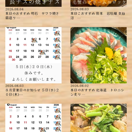
2026.08.04
2026.08.03
本日のおすすめ ︎明石 サワラ焼き
本日こおすすめ ︎熊本 岩牡蠣 ︎気仙
霜造り …
沼 …
2026.08.03
2026.08.02
８月営業日のお知らせ ５日(水)２
本日のおすすめ ︎北海道 トロニシ
０日(木)…
ン炙り …