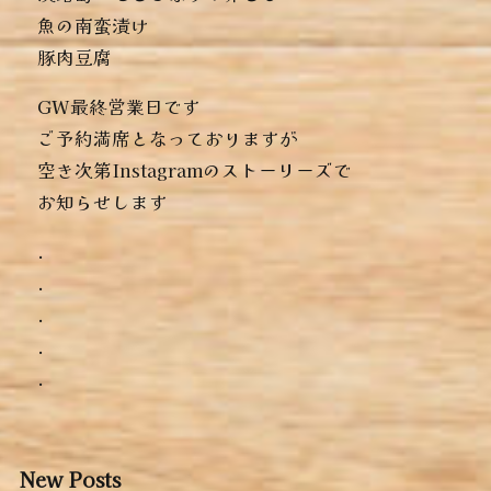
︎魚の南蛮漬け
︎豚肉豆腐
GW最終営業日です
ご予約満席となっておりますが
空き次第Instagramのストーリーズで
お知らせします
.
.
.
.
.
New Posts