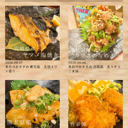
2026.08.07
2026.08.06
本日のおすすめ ︎鹿児島 大羽イワ
本日のおすすめ ︎淡路島 炙りタコ
シ造り …
ごま油…