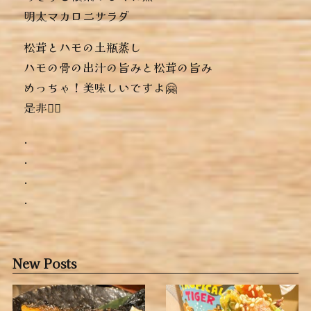
︎明太マカロニサラダ
松茸とハモの土瓶蒸し
ハモの骨の出汁の旨みと松茸の旨み
めっちゃ！美味しいですよ🤗
是非っ🏻‍
.
.
.
.
New Posts