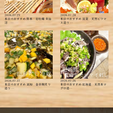
2026.07.29
2026.07.28
本日のおすすめ ︎熊本 岩牡蠣 ︎気仙
本日のおすすめ ︎滋賀 天然ビワマ
沼 …
ス造り …
2026.07.27
2026.07.26
本日のおすすめ ︎高知 金目鯛炙り
本日のおすすめ ︎北海道 天然本マ
造り ︎…
グロ造…