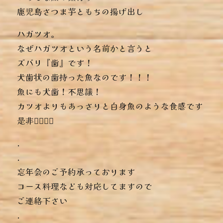
︎鹿児島さつま芋ともちの揚げ出し
ハガツオ。
なぜハガツオという名前かと言うと
ズバリ『歯』です！
犬歯状の歯持った魚なのです！！！
魚にも犬歯！不思議！
カツオよりもあっさりと白身魚のような食感です
是非っ🏻‍🏻‍🏻‍
.
.
忘年会のご予約承っております
コース料理なども対応してますので
ご連絡下さい
.