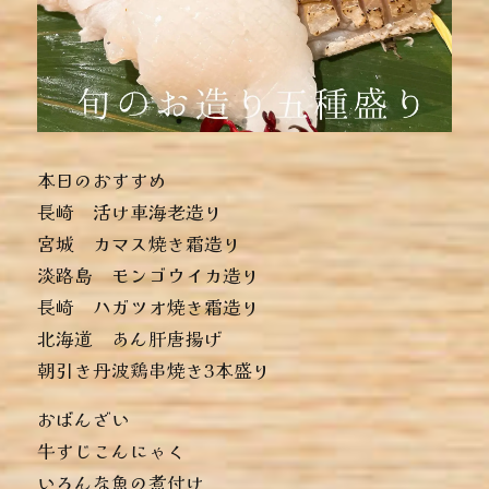
本日のおすすめ
︎長崎 活け車海老造り
︎宮城 カマス焼き霜造り
︎淡路島 モンゴウイカ造り
︎長崎 ハガツオ焼き霜造り
︎北海道 あん肝唐揚げ
︎朝引き丹波鶏串焼き3本盛り
おばんざい
︎牛すじこんにゃく
︎いろんな魚の煮付け