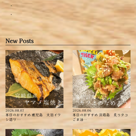
.
.
New Posts
2026.08.07
2026.08.06
本日のおすすめ ︎鹿児島 大羽イワ
本日のおすすめ ︎淡路島 炙りタコ
シ造り …
ごま油…