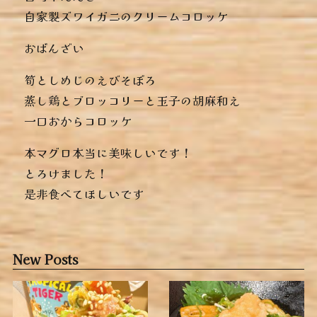
︎自家製ズワイガニのクリームコロッケ
おばんざい
︎筍としめじのえびそぼろ
︎蒸し鶏とブロッコリーと玉子の胡麻和え
︎一口おからコロッケ
本マグロ本当に美味しいです！
とろけました！
是非食べてほしいです️
New Posts