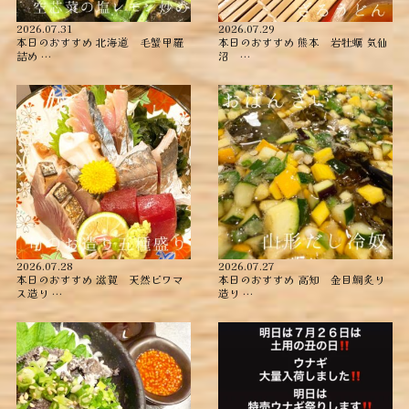
2026.07.31
2026.07.29
本日のおすすめ ︎北海道 毛蟹甲羅
本日のおすすめ ︎熊本 岩牡蠣 ︎気仙
詰め ︎…
沼 …
2026.07.28
2026.07.27
本日のおすすめ ︎滋賀 天然ビワマ
本日のおすすめ ︎高知 金目鯛炙り
ス造り …
造り ︎…