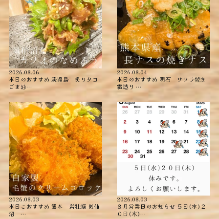
2026.08.06
2026.08.04
本日のおすすめ ︎淡路島 炙りタコ
本日のおすすめ ︎明石 サワラ焼き
ごま油…
霜造り …
2026.08.03
2026.08.03
本日こおすすめ ︎熊本 岩牡蠣 ︎気仙
８月営業日のお知らせ ５日(水)２
沼 …
０日(木)…