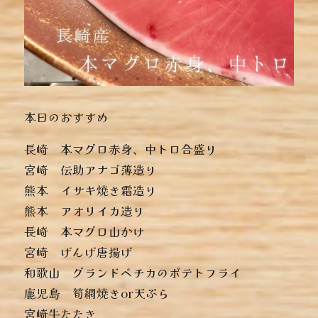
本日のおすすめ
︎長崎 本マグロ赤身、中トロ合盛り
︎宮崎 伝助アナゴ薄造り
︎熊本 イサキ焼き霜造り
︎熊本 アオリイカ造り
︎長崎 本マグロ山かけ
︎宮崎 げんげ唐揚げ
︎和歌山 グランドペチカのポテトフライ
︎鹿児島 筍網焼きor天ぷら
︎宮崎牛たたき