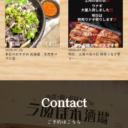
2026.07.26
2026.07.25
本日のおすすめ ︎北海道 天然本マ
明日、土用の丑の日 特売うなぎ祭
グロ造…
り〜️️️ …
Contact
ご予約はこちら