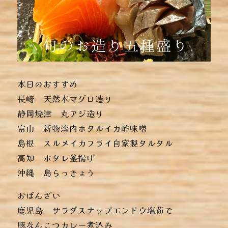
本日のおすすめ
︎長崎 天然本マグロ造り
︎静岡焼津 丸アジ造り
︎富山 新物湾内ホタルイカ酢味噌
︎島根 スルメイカフライ自家製タルタル
︎高知 ホタレ釜揚げ
︎沖縄 島らっきょう
おばんざい
︎鹿児島 サラダスナップエンドウ塩茹で
︎豚なんこつカレー煮込み