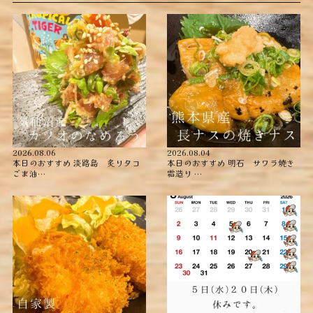
2026.08.06
2026.08.04
本日のおすすめ ︎淡路島 炙りタコ
本日のおすすめ ︎明石 サワラ焼き
ごま油…
霜造り …