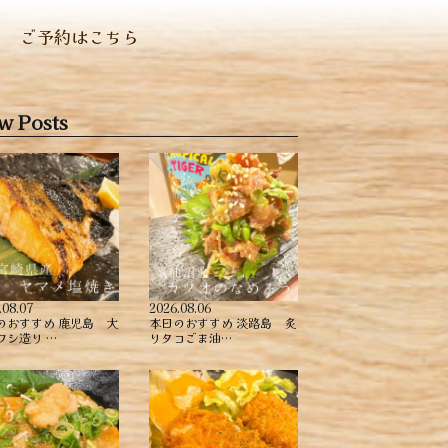
ご予約はこちら
w Posts
.08.07
2026.08.06
のおすすめ ︎鹿児島 大
本日のおすすめ ︎淡路島 炙
ワシ造り …
りタコごま油…