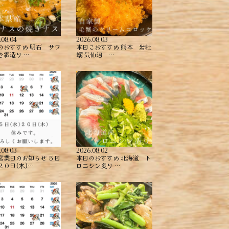
.08.04
2026.08.03
のおすすめ ︎明石 サワ
本日こおすすめ ︎熊本 岩牡
き霜造り …
蠣 ︎気仙沼 …
.08.03
2026.08.02
営業日のお知らせ ５日
本日のおすすめ ︎北海道 ト
２０日(木)…
ロニシン炙り …