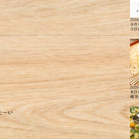
2026
８月
０日
2026
本日
蠣 ︎
たーい