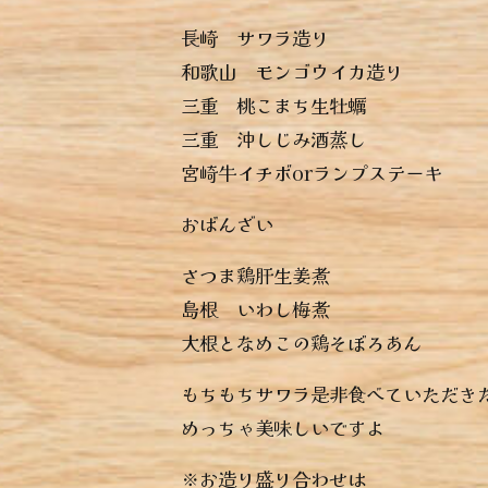
︎長崎 サワラ造り
︎和歌山 モンゴウイカ造り
︎三重 桃こまち生牡蠣
︎三重 沖しじみ酒蒸し
︎宮崎牛イチボorランプステーキ
おばんざい
︎さつま鶏肝生姜煮
︎島根 いわし梅煮
︎大根となめこの鶏そぼろあん
もちもちサワラ是非食べていただき
めっちゃ美味しいですよ
※お造り盛り合わせは