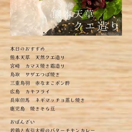
本日のおすすめ
︎熊本天草 天然クエ造り
︎宮崎 カマス焼き霜造り
︎鳥取 サザエつぼ焼き
︎三重鳥羽 赤なまこポン酢
︎広島 カキフライ
︎兵庫但馬 ネギマッチョ蒸し焼き
︎鹿児島 焼きそら豆
おばんざい
︎若鶏と布引大根のバターチキンカレー