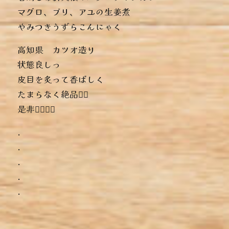
︎マグロ、ブリ、アユの生姜煮
︎やみつきうずらこんにゃく
高知県 カツオ造り
状態良しっ️
皮目を炙って香ばしく
たまらなく絶品っ🏻
是非っ🏻‍🏻‍🏻‍
.
.
.
.
.