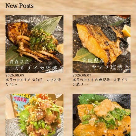
New Posts
2026.08.09
2026.08.07
本日のおすすめ ︎気仙沼 カツオ造
本日のおすすめ ︎鹿児島 大羽イワ
り ︎北…
シ造り …