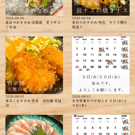
2026.08.06
2026.08.04
本日のおすすめ ︎淡路島 炙りタコ
本日のおすすめ ︎明石 サワラ焼き
ごま油…
霜造り …
2026.08.03
2026.08.03
本日こおすすめ ︎熊本 岩牡蠣 ︎気仙
８月営業日のお知らせ ５日(水)２
沼 …
０日(木)…