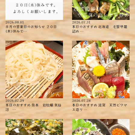
2026.08.01
2026.07.31
８月の営業日のお知らせ ２０日
本日のおすすめ ︎北海道 毛蟹甲羅
(木)休みで…
詰め ︎…
2026.07.29
2026.07.28
本日のおすすめ ︎熊本 岩牡蠣 ︎気仙
本日のおすすめ ︎滋賀 天然ビワマ
沼 …
ス造り …