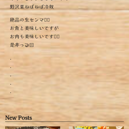
︎野沢菜ねばねば冷奴
絶品の生センマイ🏻‍
お魚と美味しいですが
お肉も美味しいですよ🏻
是非っ🤝🏻
.
.
.
.
.
New Posts