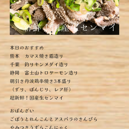
本日のおすすめ
︎熊本 カマス焼き霜造り
︎千葉 釣りキンメダイ造り
︎静岡 富士山トロサーモン造り
︎朝引き丹波鶏串焼き3本盛り
（ずり、ぼんじり、レア肝）
︎超新鮮！国産生センマイ
おばんざい
︎ごぼうとれんこんとアスパラのきんぴら
︎やみつきうずらこんにゃく