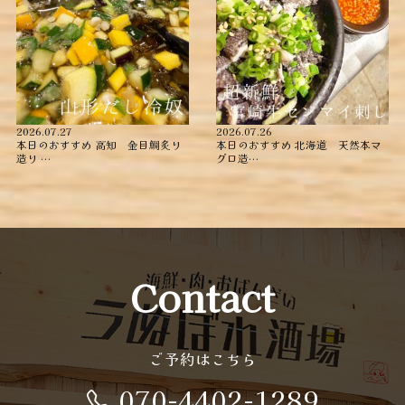
2026.07.27
2026.07.26
本日のおすすめ ︎高知 金目鯛炙り
本日のおすすめ ︎北海道 天然本マ
造り ︎…
グロ造…
Contact
ご予約はこちら
070-4402-1289