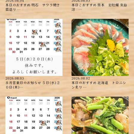
2026.08.04
2026.08.03
本日のおすすめ ︎明石 サワラ焼き
本日こおすすめ ︎熊本 岩牡蠣 ︎気仙
霜造り …
沼 …
2026.08.03
2026.08.02
８月営業日のお知らせ ５日(水)２
本日のおすすめ ︎北海道 トロニシ
０日(木)…
ン炙り …