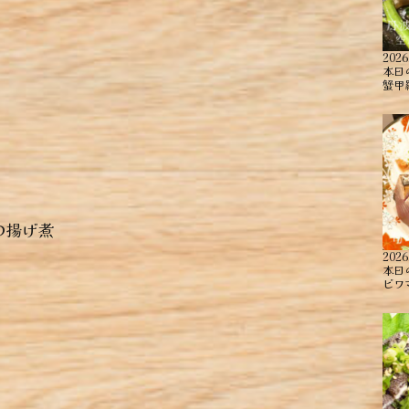
2026
本日
蟹甲羅
の揚げ煮
2026
本日
ビワ