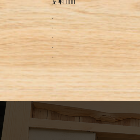
是非っ🏻‍🏻‍🏻‍
.
.
.
.
.