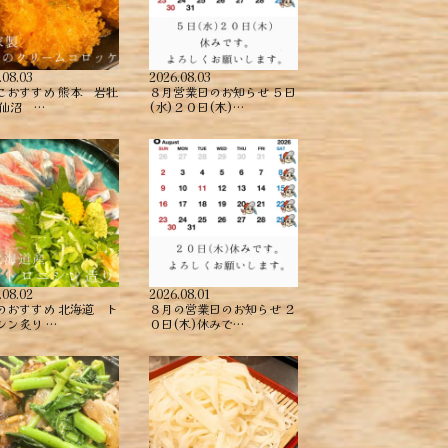
.08.03
2026.08.03
こおすすめ ︎熊本 岩牡
８月営業日のお知らせ ５日
気仙沼 …
(水)２０日(木)…
.08.02
2026.08.01
のおすすめ ︎北海道 ト
８月の営業日のお知らせ ２
シン炙り …
０日(木)休みで…