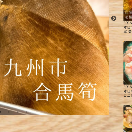
2026
本日
蠣 ︎
2026
本日
ロニ