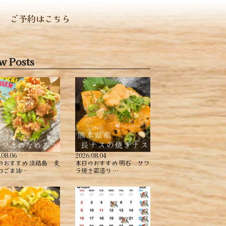
ご予約はこちら
w Posts
.08.06
2026.08.04
のおすすめ ︎淡路島 炙
本日のおすすめ ︎明石 サワ
コごま油…
ラ焼き霜造り …