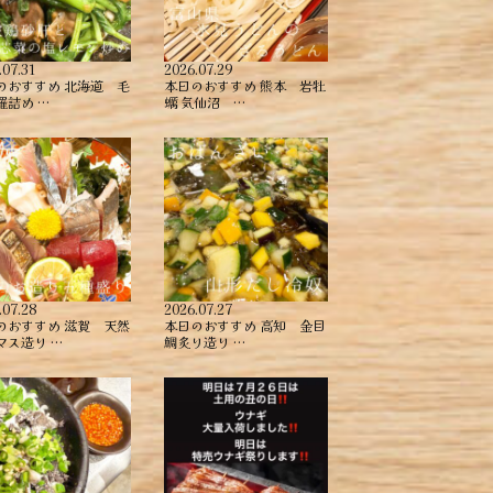
.07.31
2026.07.29
のおすすめ ︎北海道 毛
本日のおすすめ ︎熊本 岩牡
詰め ︎…
蠣 ︎気仙沼 …
.07.28
2026.07.27
のおすすめ ︎滋賀 天然
本日のおすすめ ︎高知 金目
マス造り …
鯛炙り造り ︎…