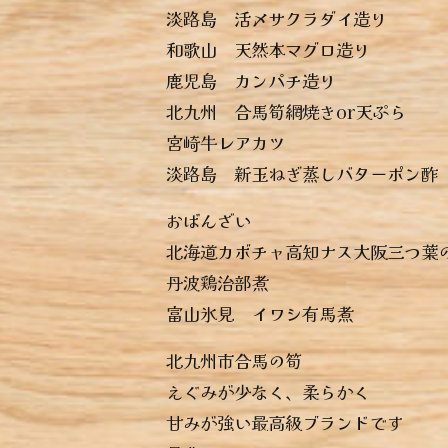
︎淡路島 活〆サクラダイ造り
︎和歌山 天然本マグロ造り
︎鹿児島 カンパチ造り
︎北九州 合馬筍網焼きor天ぷら
︎宮崎牛レアカツ
︎淡路島 新玉ねぎ蒸しバターポン酢
おばんざい
︎北海道カボチャ高知ナス大阪三つ葉
︎丹波鶏治部煮
︎富山氷見 イワシ有馬煮
北九州市合馬の筍
えぐみが少なく、柔らかく
甘みが強い最高級ブランドです