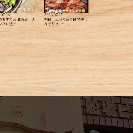
.07.26
2026.07.25
のおすすめ ︎北海道 天
明日、土用の丑の日 特売う
マグロ造…
なぎ祭り〜️️️ …