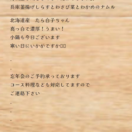
︎兵庫釜揚げしらすとわさび菜とわかめのナムル
北海道産 たら白子ちゃん
真っ白で濃厚！うまい！
小鍋も今日ございます
寒い日にいかがですか〜🏻‍
.
.
忘年会のご予約承っております
コース料理なども対応してますので
ご連絡下さい
.
.
.