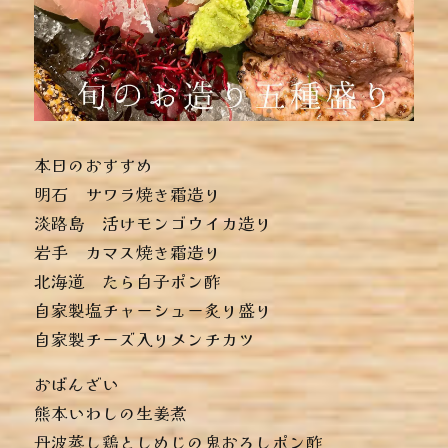
本日のおすすめ
︎明石 サワラ焼き霜造り
︎淡路島 活けモンゴウイカ造り
︎岩手 カマス焼き霜造り
︎北海道 たら白子ポン酢
︎自家製塩チャーシュー炙り盛り
︎自家製チーズ入りメンチカツ
おばんざい
︎熊本いわしの生姜煮
︎丹波蒸し鶏としめじの鬼おろしポン酢