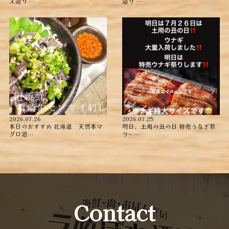
ス造り …
造り ︎…
2026.07.26
2026.07.25
本日のおすすめ ︎北海道 天然本マ
明日、土用の丑の日 特売うなぎ祭
グロ造…
り〜️️️ …
Contact