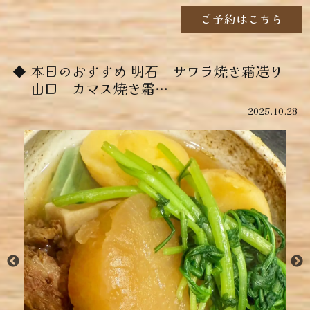
ご予約はこちら
本日のおすすめ ︎明石 サワラ焼き霜造り ︎
山口 カマス焼き霜…
2025.10.28
動
画
プ
レ
ー
ヤ
ー