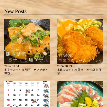
New Posts
2026.08.04
2026.08.03
本日のおすすめ ︎明石 サワラ焼き
本日こおすすめ ︎熊本 岩牡蠣 ︎気仙
霜造り …
沼 …