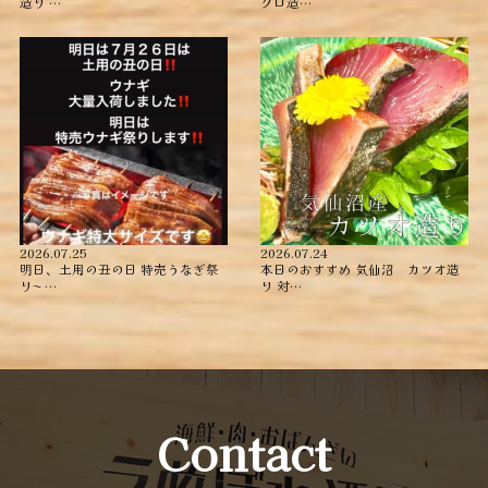
造り ︎…
グロ造…
2026.07.25
2026.07.24
明日、土用の丑の日 特売うなぎ祭
本日のおすすめ ︎気仙沼 カツオ造
り〜️️️ …
り ︎対…
Contact