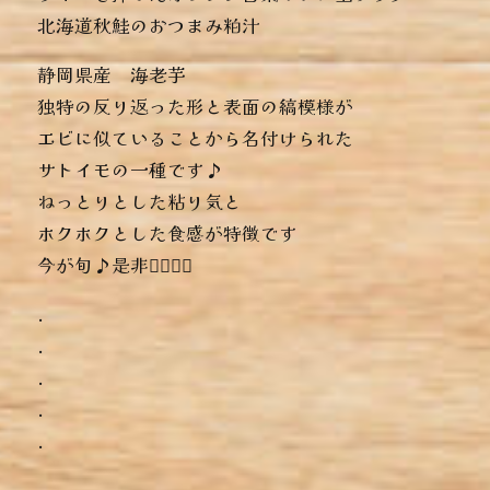
︎北海道秋鮭のおつまみ粕汁
静岡県産 海老芋
独特の反り返った形と表面の縞模様が
エビに似ていることから名付けられた
サトイモの一種です♪
ねっとりとした粘り気と
ホクホクとした食感が特徴です
今が旬♪是非っ🏻‍🏻‍🏻‍
.
.
.
.
.