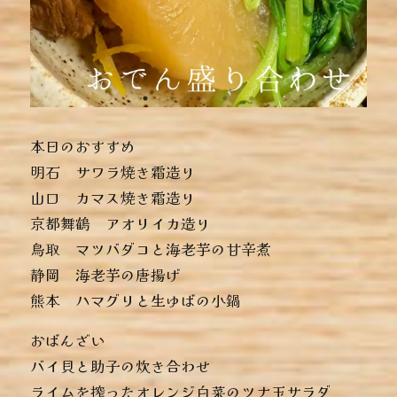
本日のおすすめ
︎明石 サワラ焼き霜造り
︎山口 カマス焼き霜造り
︎京都舞鶴 アオリイカ造り
︎鳥取 マツバダコと海老芋の甘辛煮
︎静岡 海老芋の唐揚げ
︎熊本 ハマグリと生ゆばの小鍋
おばんざい
︎バイ貝と助子の炊き合わせ
︎ライムを搾ったオレンジ白菜のツナ玉サラダ