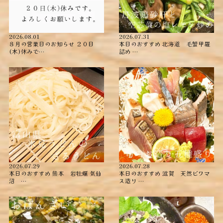
2026.08.01
2026.07.31
８月の営業日のお知らせ ２０日
本日のおすすめ ︎北海道 毛蟹甲羅
(木)休みで…
詰め ︎…
2026.07.29
2026.07.28
本日のおすすめ ︎熊本 岩牡蠣 ︎気仙
本日のおすすめ ︎滋賀 天然ビワマ
沼 …
ス造り …