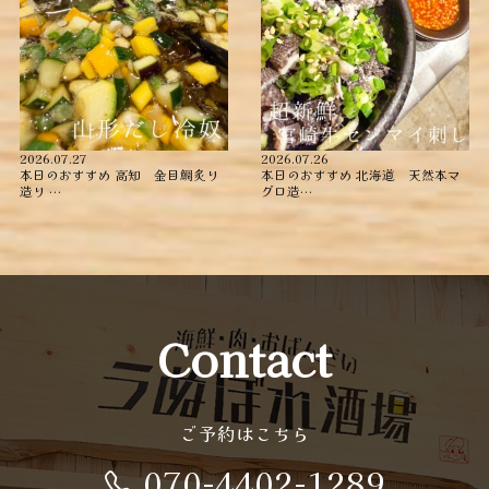
2026.07.27
2026.07.26
本日のおすすめ ︎高知 金目鯛炙り
本日のおすすめ ︎北海道 天然本マ
造り ︎…
グロ造…
Contact
ご予約はこちら
070-4402-1289