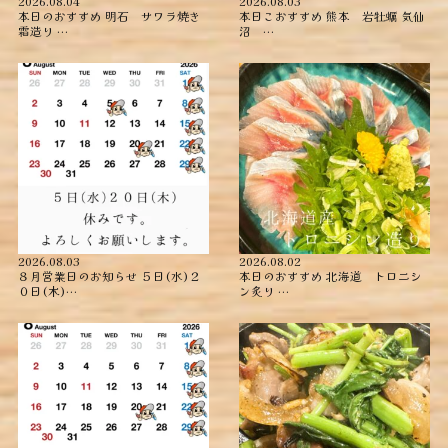
2026.08.04
2026.08.03
本日のおすすめ ︎明石 サワラ焼き
本日こおすすめ ︎熊本 岩牡蠣 ︎気仙
霜造り …
沼 …
2026.08.03
2026.08.02
８月営業日のお知らせ ５日(水)２
本日のおすすめ ︎北海道 トロニシ
０日(木)…
ン炙り …