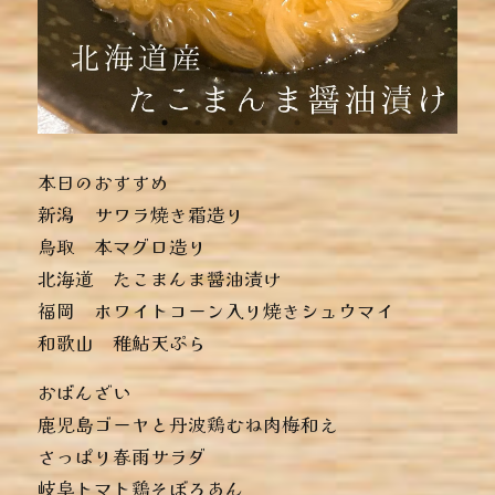
本日のおすすめ
︎新潟 サワラ焼き霜造り
︎鳥取 本マグロ造り
︎北海道 たこまんま醤油漬け
︎福岡 ホワイトコーン入り焼きシュウマイ
︎和歌山 稚鮎天ぷら
おばんざい
︎鹿児島ゴーヤと丹波鶏むね肉梅和え
︎さっぱり春雨サラダ
︎岐阜トマト鶏そぼろあん