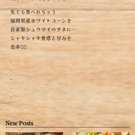
生でも食べれちゃう
福岡県産ホワイトコーンを
自家製シュウマイのタネに…
シャキシャキ食感と甘みを
是非っ🏻‍
.
.
.
.
.
New Posts