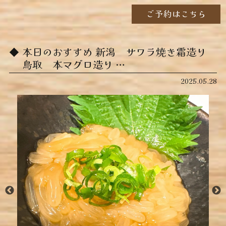
ご予約はこちら
本日のおすすめ ︎新潟 サワラ焼き霜造り ︎
鳥取 本マグロ造り …
2025.05.28