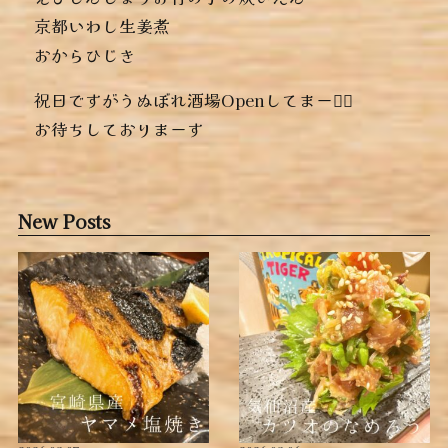
︎京都いわし生姜煮
︎おからひじき
祝日ですがうぬぼれ酒場Openしてまーす🏻‍
お待ちしておりまーす
New Posts