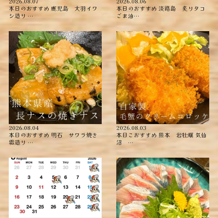
2026.08.07
2026.08.06
本日のおすすめ ︎鹿児島 大羽イワ
本日のおすすめ ︎淡路島 炙りタコ
シ造り …
ごま油…
2026.08.04
2026.08.03
本日のおすすめ ︎明石 サワラ焼き
本日こおすすめ ︎熊本 岩牡蠣 ︎気仙
霜造り …
沼 …