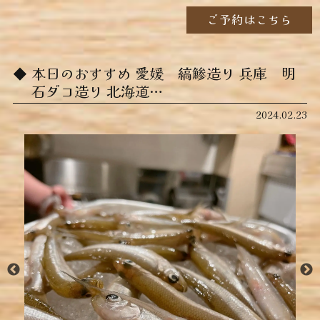
ご予約はこちら
本日のおすすめ ︎愛媛 縞鯵造り ︎兵庫 明
石ダコ造り ︎北海道…
2024.02.23