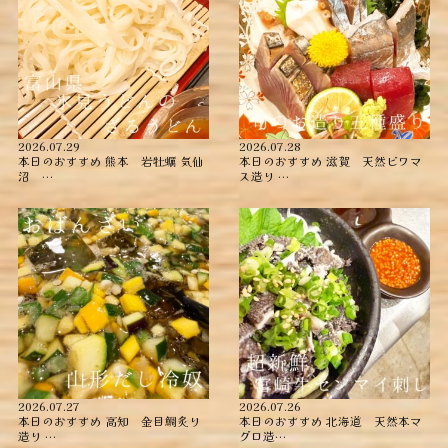
2026.07.29
2026.07.28
本日のおすすめ ︎熊本 岩牡蠣 ︎気仙
本日のおすすめ ︎滋賀 天然ビワマ
沼 …
ス造り …
2026.07.27
2026.07.26
本日のおすすめ ︎高知 金目鯛炙り
本日のおすすめ ︎北海道 天然本マ
造り ︎…
グロ造…