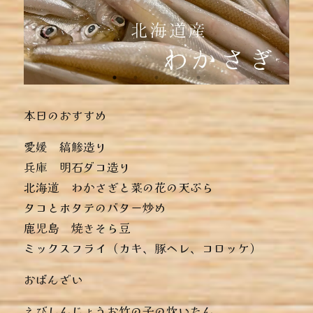
本日のおすすめ
︎愛媛 縞鯵造り
︎兵庫 明石ダコ造り
︎北海道 わかさぎと菜の花の天ぷら
︎タコとホタテのバター炒め
︎鹿児島 焼きそら豆
︎ミックスフライ（カキ、豚ヘレ、コロッケ）
おばんざい
︎えびしんじょうお竹の子の炊いたん