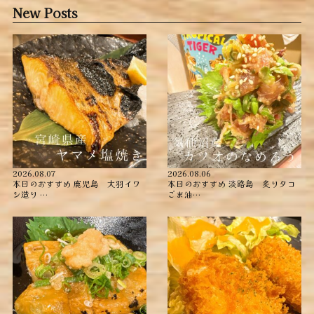
New Posts
2026.08.07
2026.08.06
本日のおすすめ ︎鹿児島 大羽イワ
本日のおすすめ ︎淡路島 炙りタコ
シ造り …
ごま油…