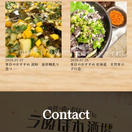
2026.07.27
2026.07.26
本日のおすすめ ︎高知 金目鯛炙り
本日のおすすめ ︎北海道 天然本マ
造り ︎…
グロ造…
Contact