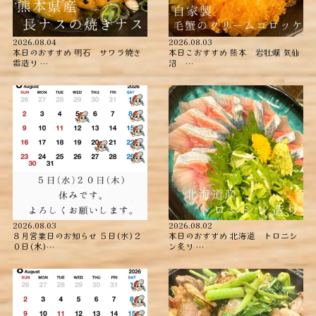
2026.08.04
2026.08.03
本日のおすすめ ︎明石 サワラ焼き
本日こおすすめ ︎熊本 岩牡蠣 ︎気仙
霜造り …
沼 …
2026.08.03
2026.08.02
８月営業日のお知らせ ５日(水)２
本日のおすすめ ︎北海道 トロニシ
０日(木)…
ン炙り …