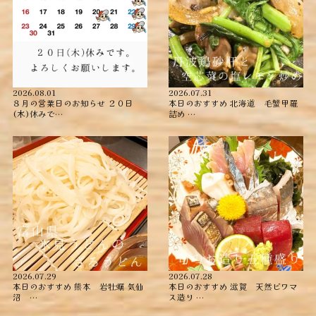
2026.08.01
2026.07.31
８月の営業日のお知らせ ２０日
本日のおすすめ ︎北海道 毛蟹甲羅
(木)休みで…
詰め ︎…
2026.07.29
2026.07.28
本日のおすすめ ︎熊本 岩牡蠣 ︎気仙
本日のおすすめ ︎滋賀 天然ビワマ
沼 …
ス造り …