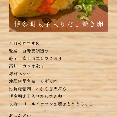
本日のおすすめ
︎愛媛 白寿真鯛造り
︎静岡 富士山ニジマス造り
︎高知 カツオ造り
︎海鮮ユッケ
︎沖縄伊是名島 もずく酢
︎滋賀琵琶湖 わかさぎ天ぷら
︎博多明太子入りだし巻き卵
︎長野 ゴールドラッシュ焼きとうもろこし
おばんざい