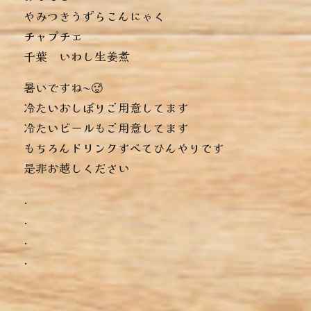
︎やみつきうずらこんにゃく
︎チャプチェ
︎千葉 いわし生姜煮
暑いですね〜🥵
冷たいおしぼりご用意してます️
冷たいビールもご用意してます
もちろんドリンクすべてひんやりです️
是非お越しください️
.
.
.
.