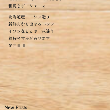
︎粗挽きポークキーマ
北海道産 ニシン造り
新鮮だから出せるニシン
イワシなどとは一味違う
独特の甘みがあります
是非っ🏻‍🏻‍🏻‍
.
.
.
.
.
New Posts