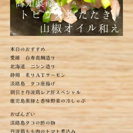
本日のおすすめ
︎愛媛 白寿真鯛造り
︎北海道 ニシン造り
︎静岡 炙りＡＴサーモン
︎淡路島 タコ唐揚げ
︎朝引き丹波鶏レア肝スペシャル
︎鹿児島黒豚と香味野菜の冷しゃぶ
おばんざい
︎淡路島タコの酢の物
︎丹波鶏もも肉のトマト煮込み