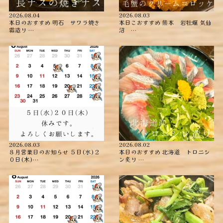
2026.08.04
2026.08.03
本日のおすすめ ︎明石 サワラ焼き
本日こおすすめ ︎熊本 岩牡蠣 ︎気仙
霜造り …
沼 …
2026.08.03
2026.08.02
８月営業日のお知らせ ５日(水)２
本日のおすすめ ︎北海道 トロニシ
０日(木)…
ン炙り …