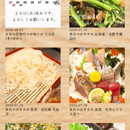
2026.08.01
2026.07.31
８月の営業日のお知らせ ２０日
本日のおすすめ ︎北海道 毛蟹甲羅
(木)休みで…
詰め ︎…
2026.07.29
2026.07.28
本日のおすすめ ︎熊本 岩牡蠣 ︎気仙
本日のおすすめ ︎滋賀 天然ビワマ
沼 …
ス造り …