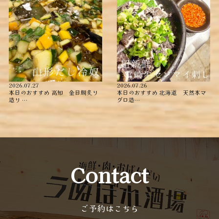
2026.07.27
2026.07.26
本日のおすすめ ︎高知 金目鯛炙り
本日のおすすめ ︎北海道 天然本マ
造り ︎…
グロ造…
Contact
ご予約はこちら