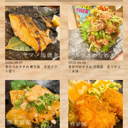
2026.08.07
2026.08.06
本日のおすすめ ︎鹿児島 大羽イワ
本日のおすすめ ︎淡路島 炙りタコ
シ造り …
ごま油…