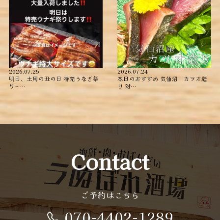
2026.07.25
2026.07.24
明日、土用の丑の日 特売うなぎ祭
本日のおすすめ ︎気仙沼 カツオ造
り〜️️️ …
り ︎対…
Contact
ご予約はこちら
070-4402-1289