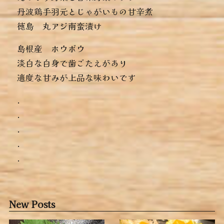
︎丹波鶏手羽元とじゃがいもの甘辛煮
︎徳島 丸アジ南蛮漬け
島根産 ホウボウ
淡白な白身で歯ごたえがあり
適度な甘みが上品な味わいです
.
.
.
.
.
New Posts