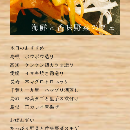
本日のおすすめ
︎島根 ホウボウ造り
︎高知 ケンケン初カツオ造り
︎愛媛 イサキ焼き霜造り
︎長崎 本マグロトロユッケ
︎千葉九十九里 ハマグリ酒蒸し
︎鳥取 松葉タゴと里芋の煮付け
︎島根 笹カレイ唐揚げ
おばんざい
︎たっぷり野菜と香味野菜のチゲ