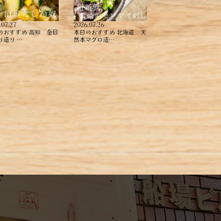
.07.27
2026.07.26
のおすすめ ︎高知 金目
本日のおすすめ ︎北海道 天
造り ︎…
然本マグロ造…