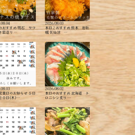
.08.04
2026.08.03
のおすすめ ︎明石 サワ
本日こおすすめ ︎熊本 岩牡
き霜造り …
蠣 ︎気仙沼 …
.08.03
2026.08.02
営業日のお知らせ ５日
本日のおすすめ ︎北海道 ト
２０日(木)…
ロニシン炙り …