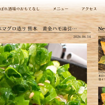
ぬぼれ酒場のおもてなし
メニュー
アクセス
本マグロ造り ︎熊本 黄金ハモ湯引…
Ne
2026.06.14
2026
本日
羽イ