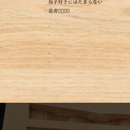
茄子好きにはたまらない
是非っ🏻‍🏻‍🏻‍
.
.
.
.
.