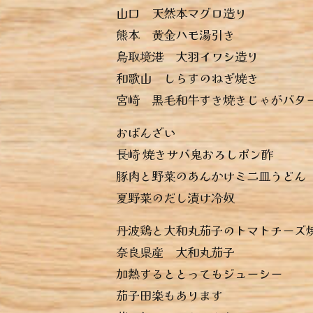
︎山口 天然本マグロ造り
︎熊本 黄金ハモ湯引き
︎鳥取境港 大羽イワシ造り
︎和歌山 しらすのねぎ焼き
︎宮崎 黒毛和牛すき焼きじゃがバタ
おばんざい
︎長崎 焼きサバ鬼おろしポン酢
︎豚肉と野菜のあんかけミニ皿うどん
︎夏野菜のだし漬け冷奴
丹波鶏と大和丸茄子のトマトチーズ
奈良県産 大和丸茄子
加熱するととってもジューシー
茄子田楽もあります