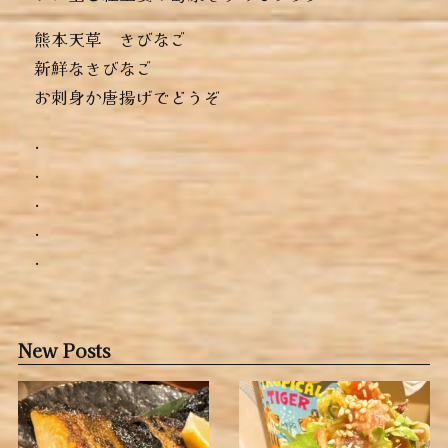
熊本天草 きびなご
新鮮なきびなご
お刺身か唐揚げでどうぞ
.
.
.
.
.
New Posts