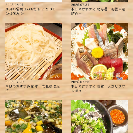
2026.08.01
2026.07.31
８月の営業日のお知らせ ２０日
本日のおすすめ ︎北海道 毛蟹甲羅
(木)休みで…
詰め ︎…
2026.07.29
2026.07.28
本日のおすすめ ︎熊本 岩牡蠣 ︎気仙
本日のおすすめ ︎滋賀 天然ビワマ
沼 …
ス造り …