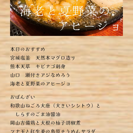
本日のおすすめ
︎宮城塩釜 天然本マグロ造り
︎熊本天草 キビナゴ刺身
︎山口 瀬付きアジなめろう
︎海老と夏野菜のアヒージョ
おばんざい
︎和歌山ねごろ大唐（大きいシシトウ）と
しらすのごま油醤油
︎岡山吉備鶏と大根の柚子胡椒煮
︎ツナ玉と紅生姜の島原そうめんサラダ