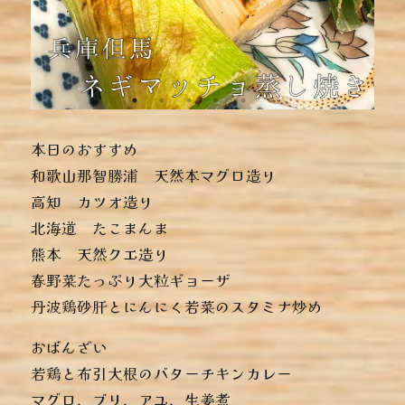
本日のおすすめ
︎和歌山那智勝浦 天然本マグロ造り
︎高知 カツオ造り
︎北海道 たこまんま
︎熊本 天然クエ造り
︎春野菜たっぷり大粒ギョーザ
︎丹波鶏砂肝とにんにく若菜のスタミナ炒め
おばんざい
︎若鶏と布引大根のバターチキンカレー
︎マグロ、ブリ、アユ、生姜煮