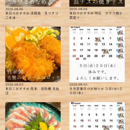
2026.08.06
2026.08.04
本日のおすすめ ︎淡路島 炙りタコ
本日のおすすめ ︎明石 サワラ焼き
ごま油…
霜造り …
2026.08.03
2026.08.03
本日こおすすめ ︎熊本 岩牡蠣 ︎気仙
８月営業日のお知らせ ５日(水)２
沼 …
０日(木)…