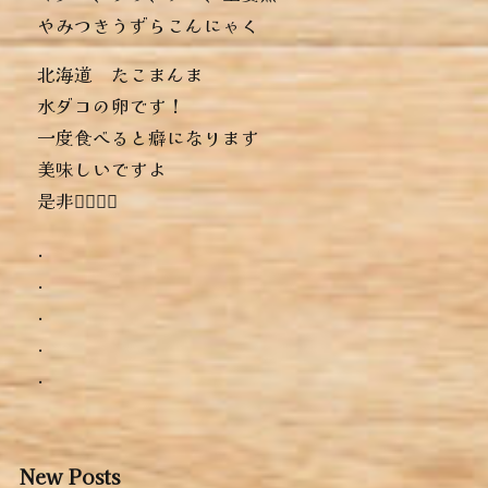
︎やみつきうずらこんにゃく
北海道 たこまんま
水ダコの卵です！
一度食べると癖になります
美味しいですよ
是非っ🏻‍🏻‍🏻‍
.
.
.
.
.
New Posts