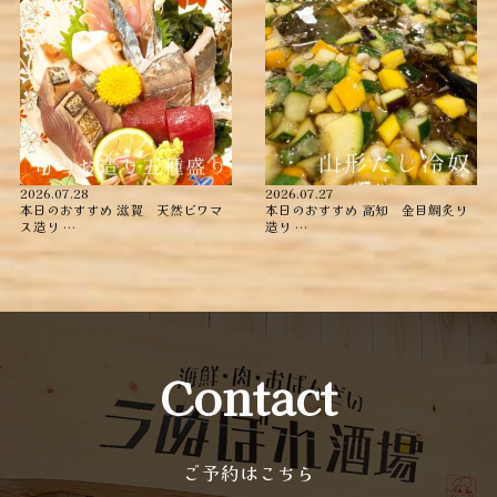
2026.07.28
2026.07.27
本日のおすすめ ︎滋賀 天然ビワマ
本日のおすすめ ︎高知 金目鯛炙り
ス造り …
造り ︎…
Contact
ご予約はこちら