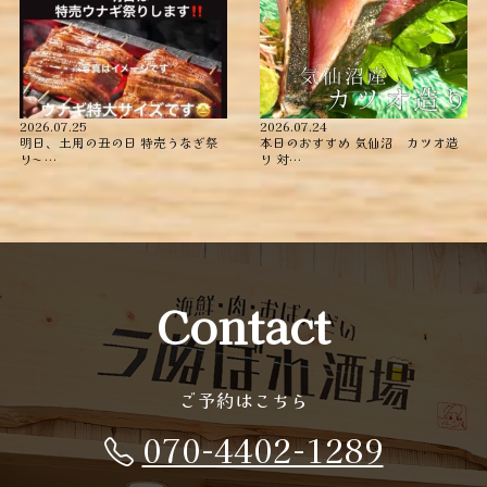
2026.07.25
2026.07.24
明日、土用の丑の日 特売うなぎ祭
本日のおすすめ ︎気仙沼 カツオ造
り〜️️️ …
り ︎対…
Contact
ご予約はこちら
070-4402-1289