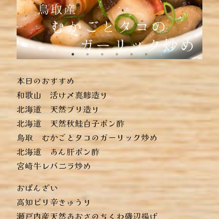
本日のおすすめ
︎和歌山 活け〆真鯵造り
︎北海道 天然ブリ造り
︎北海道 天然秋鮭白子ポン酢
︎鳥取 むかごとタコのガーリック炒め
︎北海道 あん肝ポン酢
︎宮崎牛レバニラ炒め
おばんざい
︎高知ピリ辛きゅうり
︎瀬戸内産天然あおさのちくわ磯辺揚げ