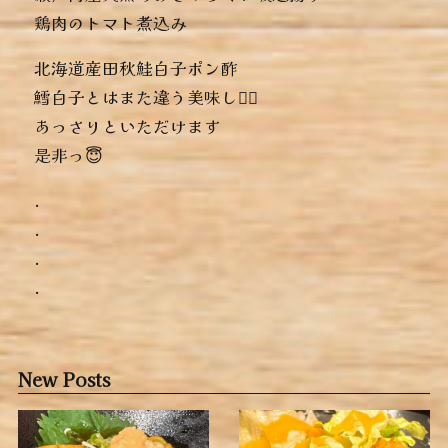
︎鶏肉のトマト煮込み
北海道産田秋鮭白子ポン酢
鱈白子とはまた違う美味しさ🏻‍
あっさりといただけます
是非っ😇
.
.
.
.
New Posts