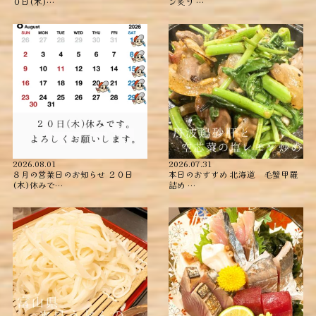
０日(木)…
ン炙り …
2026.08.01
2026.07.31
８月の営業日のお知らせ ２０日
本日のおすすめ ︎北海道 毛蟹甲羅
(木)休みで…
詰め ︎…