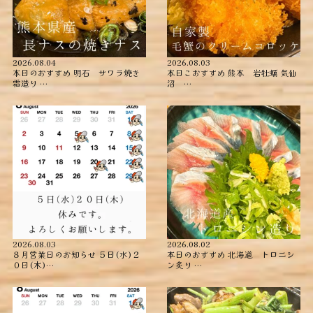
2026.08.04
2026.08.03
本日のおすすめ ︎明石 サワラ焼き
本日こおすすめ ︎熊本 岩牡蠣 ︎気仙
霜造り …
沼 …
2026.08.03
2026.08.02
８月営業日のお知らせ ５日(水)２
本日のおすすめ ︎北海道 トロニシ
０日(木)…
ン炙り …