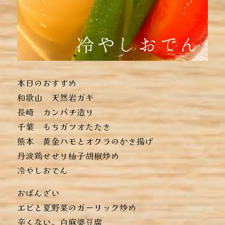
本日のおすすめ
︎和歌山 天然岩ガキ
︎長崎 カンパチ造り
︎千葉 もちガツオたたき
︎熊本 黄金ハモとオクラのかき揚げ
︎丹波鶏せせり柚子胡椒炒め
︎冷やしおでん
おばんざい
︎エビと夏野菜のガーリック炒め
︎辛くない。白麻婆豆腐