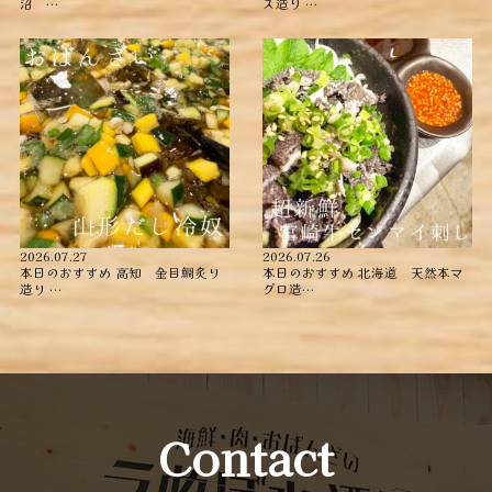
沼 …
ス造り …
2026.07.27
2026.07.26
本日のおすすめ ︎高知 金目鯛炙り
本日のおすすめ ︎北海道 天然本マ
造り ︎…
グロ造…
Contact