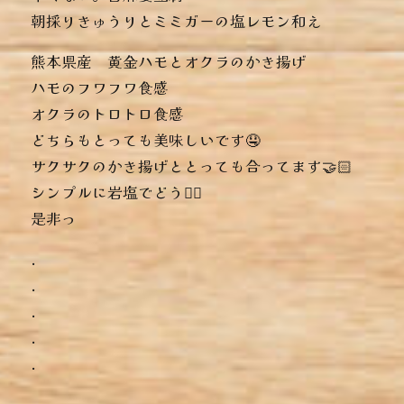
︎朝採りきゅうりとミミガーの塩レモン和え
熊本県産 黄金ハモとオクラのかき揚げ
ハモのフワフワ食感
オクラのトロトロ食感
どちらもとっても美味しいです🤤
サクサクのかき揚げととっても合ってます🤝🏻
シンプルに岩塩でどうぞ🏻‍
是非っ
.
.
.
.
.