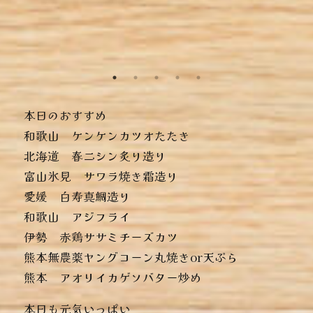
本日のおすすめ
︎和歌山 ケンケンカツオたたき
︎北海道 春ニシン炙り造り
︎富山氷見 サワラ焼き霜造り
︎愛媛 白寿真鯛造り
︎和歌山 アジフライ
︎伊勢 赤鶏ササミチーズカツ
︎熊本無農薬ヤングコーン丸焼きor天ぷら
︎熊本 アオリイカゲソバター炒め
本日も元気いっぱい