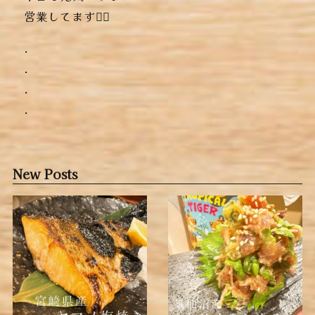
営業してますっ🏻
.
.
.
.
New Posts