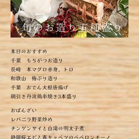
本日のおすすめ
︎千葉 もちがつお造り
︎長崎 本マグロ赤身、トロ
︎和歌山 梅ぶり造り
︎千葉 おでん大根唐揚げ
︎朝引き丹波鶏串焼き3本盛り
おばんざい
︎レバニラ野菜炒め
︎チンゲンサイと白滝の明太子煮
︎静岡桜エビと春キャベツのペペロンチーノ