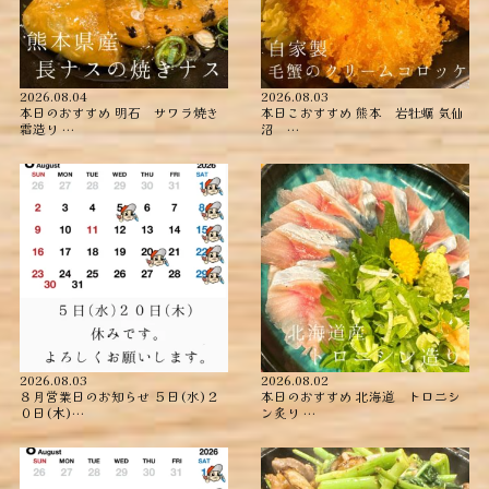
2026.08.04
2026.08.03
本日のおすすめ ︎明石 サワラ焼き
本日こおすすめ ︎熊本 岩牡蠣 ︎気仙
霜造り …
沼 …
2026.08.03
2026.08.02
８月営業日のお知らせ ５日(水)２
本日のおすすめ ︎北海道 トロニシ
０日(木)…
ン炙り …