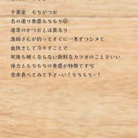
千葉産 もちがつお
名の通り食感もちもち🤭
通常のかつおとは異なり
漁師さんが釣ってすぐに一本ずつシメて
血抜きして冷やすことで
死後も硬くならない新鮮なカツオのことをいい
弾力ともちもちの食感が特徴です🫧
是非食べてみて下さ〜い！もちもち〜！
.
.
.
.
.