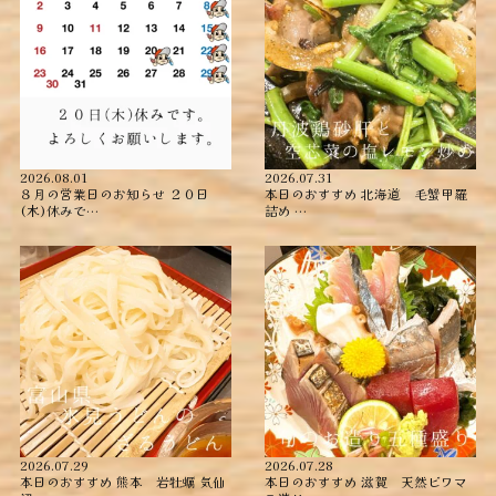
2026.08.01
2026.07.31
８月の営業日のお知らせ ２０日
本日のおすすめ ︎北海道 毛蟹甲羅
(木)休みで…
詰め ︎…
2026.07.29
2026.07.28
本日のおすすめ ︎熊本 岩牡蠣 ︎気仙
本日のおすすめ ︎滋賀 天然ビワマ