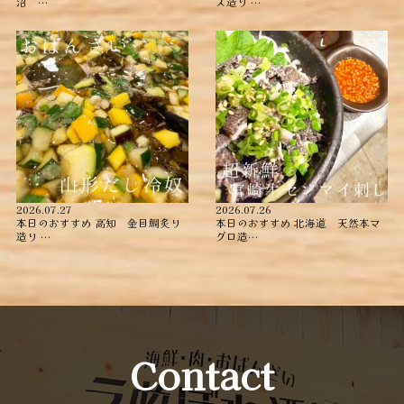
沼 …
ス造り …
2026.07.27
2026.07.26
本日のおすすめ ︎高知 金目鯛炙り
本日のおすすめ ︎北海道 天然本マ
造り ︎…
グロ造…
Contact