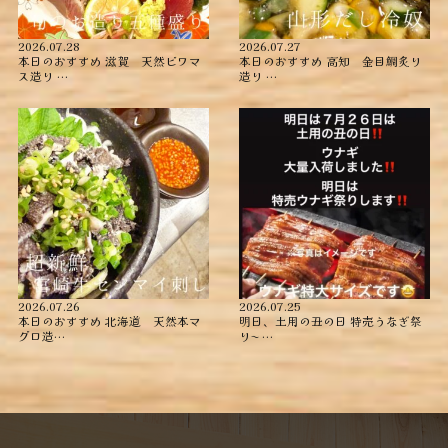
2026.07.28
2026.07.27
本日のおすすめ ︎滋賀 天然ビワマ
本日のおすすめ ︎高知 金目鯛炙り
ス造り …
造り ︎…
2026.07.26
2026.07.25
本日のおすすめ ︎北海道 天然本マ
明日、土用の丑の日 特売うなぎ祭
グロ造…
り〜️️️ …