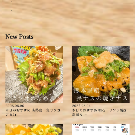
.
New Posts
2026.08.06
2026.08.04
本日のおすすめ ︎淡路島 炙りタコ
本日のおすすめ ︎明石 サワラ焼き
ごま油…
霜造り …