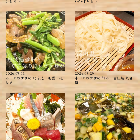
ン炙り …
(木)休みで…
2026.07.31
2026.07.29
本日のおすすめ ︎北海道 毛蟹甲羅
本日のおすすめ ︎熊本 岩牡蠣 ︎気仙
詰め ︎…
沼 …