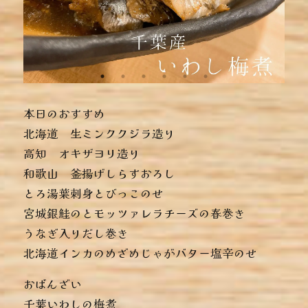
本日のおすすめ
︎北海道 生ミンククジラ造り
︎高知 オキザヨリ造り
︎和歌山 釜揚げしらすおろし
︎とろ湯葉刺身とびっこのせ
︎宮城銀鮭のとモッツァレラチーズの春巻き
︎うなぎ入りだし巻き
︎北海道インカのめざめじゃがバター塩辛のせ
おばんざい
︎千葉いわしの梅煮