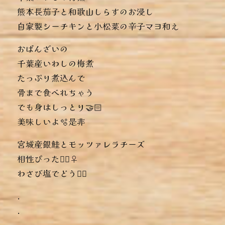
︎熊本長茄子と和歌山しらすのお浸し
︎自家製シーチキンと小松菜の辛子マヨ和え
おばんざいの
千葉産いわしの梅煮
たっぷり煮込んで
骨まで食べれちゃう
でも身はしっとり🤝🏻
美味しいよ🫧是非️
宮城産銀鮭とモッツァレラチーズ
相性ぴったり🏻‍♀️
わさび塩でどうぞ🏻‍
.
.
.