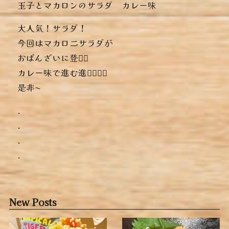
︎玉子とマカロンのサラダ カレー味
大人気！サラダ！
今回はマカロニサラダが
おばんざいに登場️🏻
カレー味で進む進む🏻‍️🏻‍️🏻‍️
是非〜
.
.
.
.
New Posts