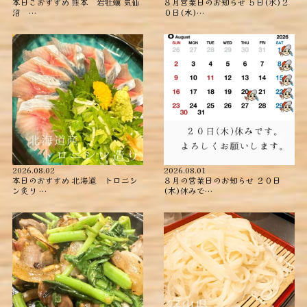
本日こおすすめ ︎熊本 岩牡蠣 ︎気仙
８月営業日のお知らせ ５日(水)２
沼 …
０日(木)…
2026.08.02
2026.08.01
本日のおすすめ ︎北海道 トロニシ
８月の営業日のお知らせ ２０日
ン炙り …
(木)休みで…