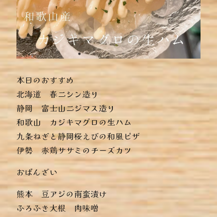
本日のおすすめ
︎北海道 春ニシン造り
︎静岡 富士山ニジマス造り
︎和歌山 カジキマグロの生ハム
︎九条ねぎと静岡桜えびの和風ピザ
︎伊勢 赤鶏ササミのチーズカツ
おばんざい
︎熊本 豆アジの南蛮漬け
︎ふろふき大根 肉味噌