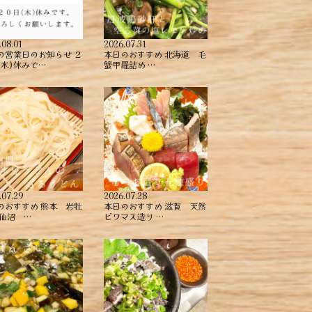
.08.01
2026.07.31
の営業日のお知らせ ２
本日のおすすめ ︎北海道 毛
(木)休みで…
蟹甲羅詰め ︎…
.07.29
2026.07.28
のおすすめ ︎熊本 岩牡
本日のおすすめ ︎滋賀 天然
気仙沼 …
ビワマス造り …