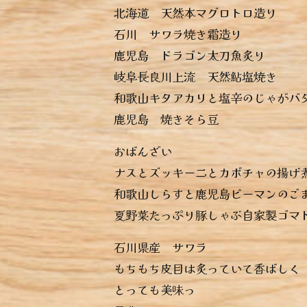
︎北海道 天然本マグロトロ造り
︎石川 サワラ焼き霜造り
︎鹿児島 ドラゴン太刀魚炙り
︎岐阜長良川上流 天然鮎塩焼き
︎和歌山キタアカリと塩辛のじゃがバ
︎鹿児島 焼きそら豆
おばんざい
︎ナスとズッキーニとカボチャの揚げ
︎和歌山しらすと鹿児島ピーマンのご
︎夏野菜たっぷり豚しゃぶ自家製ゴマ
石川県産 サワラ
もちもち皮目は炙っていて香ばしく
とっても美味っ️