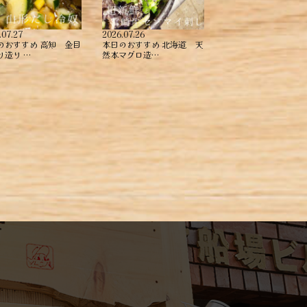
.07.27
2026.07.26
のおすすめ ︎高知 金目
本日のおすすめ ︎北海道 天
造り ︎…
然本マグロ造…