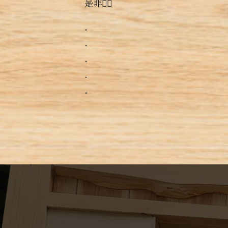
是非っ🏻‍
.
.
.
.
.