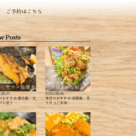
ご予約はこちら
w Posts
.08.07
2026.08.06
のおすすめ ︎鹿児島 大
本日のおすすめ ︎淡路島 炙
ワシ造り …
りタコごま油…