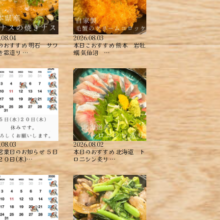
.08.04
2026.08.03
のおすすめ ︎明石 サワ
本日こおすすめ ︎熊本 岩牡
き霜造り …
蠣 ︎気仙沼 …
.08.03
2026.08.02
営業日のお知らせ ５日
本日のおすすめ ︎北海道 ト
２０日(木)…
ロニシン炙り …