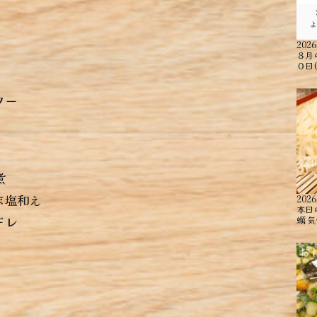
2026
８月
０日
ター
煮
ま塩和え
2026
本日
ドレ
蠣 ︎