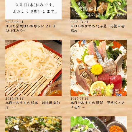
2026.08.01
2026.07.31
８月の営業日のお知らせ ２０日
本日のおすすめ ︎北海道 毛蟹甲羅
(木)休みで…
詰め ︎…
2026.07.29
2026.07.28
本日のおすすめ ︎熊本 岩牡蠣 ︎気仙
本日のおすすめ ︎滋賀 天然ビワマ
沼 …
ス造り …