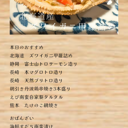
本日のおすすめ
︎北海道 ズワイガニ甲羅詰め
︎静岡 富士山トロサーモン造り
︎長崎 本マグロトロ造り
︎長崎 天然ブリトロ造り
︎朝引き丹波鶏串焼き3本盛り
︎えび南蛮自家製タルタル
︎熊本 たけのこ網焼き
おばんざい
︎海鮮すだち南蛮漬け