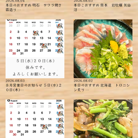
2026.08.04
2026.08.03
本日のおすすめ ︎明石 サワラ焼き
本日こおすすめ ︎熊本 岩牡蠣 ︎気仙
霜造り …
沼 …
2026.08.03
2026.08.02
８月営業日のお知らせ ５日(水)２
本日のおすすめ ︎北海道 トロニシ
０日(木)…
ン炙り …