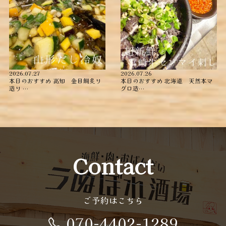
2026.07.27
2026.07.26
本日のおすすめ ︎高知 金目鯛炙り
本日のおすすめ ︎北海道 天然本マ
造り ︎…
グロ造…
Contact
ご予約はこちら
070-4402-1289