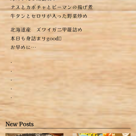
︎ナスとカボチャとピーマンの揚げ煮
︎牛タンとセロリが入った野菜炒め
北海道産 ズワイガニ甲羅詰め
本日も身詰まりgood🏻
お早めに…
.
.
.
.
.
New Posts