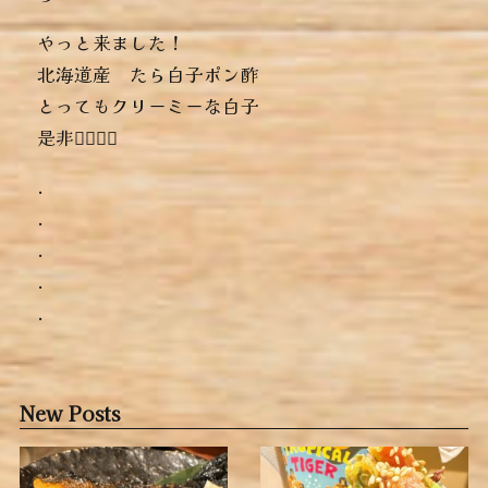
やっと来ました！
北海道産 たら白子ポン酢
とってもクリーミーな白子
是非っ🏻‍🏻‍🏻‍
.
.
.
.
.
New Posts