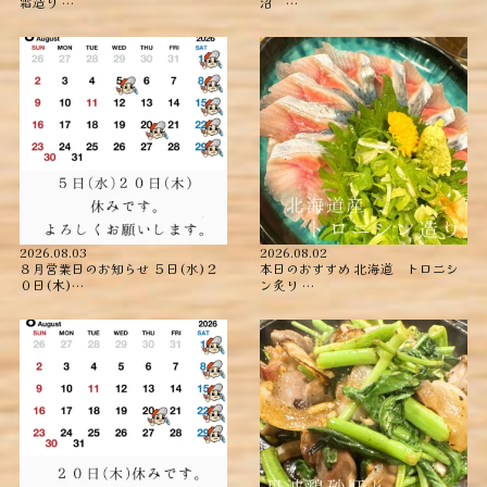
霜造り …
沼 …
2026.08.03
2026.08.02
８月営業日のお知らせ ５日(水)２
本日のおすすめ ︎北海道 トロニシ
０日(木)…
ン炙り …