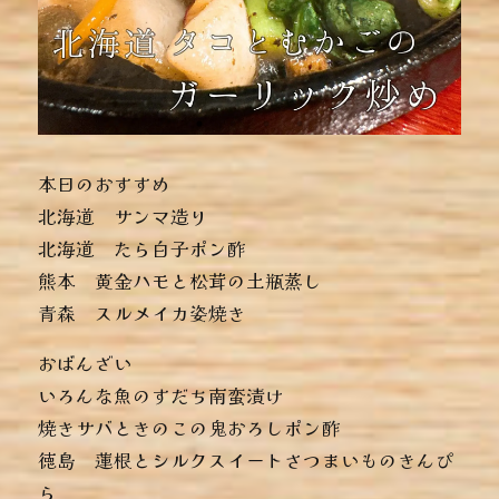
本日のおすすめ
︎北海道 サンマ造り
︎北海道 たら白子ポン酢
︎熊本 黄金ハモと松茸の土瓶蒸し
︎青森 スルメイカ姿焼き
おばんざい
︎いろんな魚のすだち南蛮漬け
︎焼きサバときのこの鬼おろしポン酢
︎徳島 蓮根とシルクスイートさつまいものきんぴ
ら