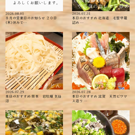
2026.08.01
2026.07.31
８月の営業日のお知らせ ２０日
本日のおすすめ ︎北海道 毛蟹甲羅
(木)休みで…
詰め ︎…
2026.07.29
2026.07.28
本日のおすすめ ︎熊本 岩牡蠣 ︎気仙
本日のおすすめ ︎滋賀 天然ビワマ
沼 …
ス造り …