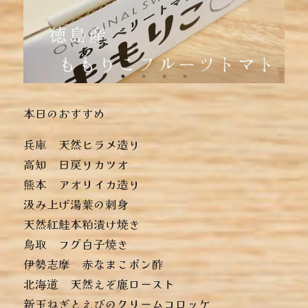
本日のおすすめ
︎兵庫 天然ヒラメ造り
︎高知 日戻りカツオ
︎熊本 アオリイカ造り
︎汲み上げ湯葉の刺身
︎天然紅鮭本粕漬け焼き
︎鳥取 フグ白子焼き
︎伊勢志摩 赤なまこポン酢
︎北海道 天然えぞ鹿ロースト
︎新玉ねぎとえびのクリームコロッケ