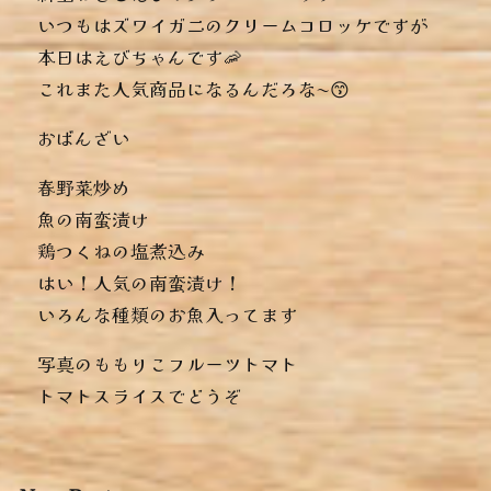
いつもはズワイガニのクリームコロッケですが
本日はえびちゃんです🦐
これまた人気商品になるんだろな〜😙
おばんざい
︎春野菜炒め
︎魚の南蛮漬け
︎鶏つくねの塩煮込み
はい！人気の南蛮漬け！
いろんな種類のお魚入ってます
写真のももりこフルーツトマト
トマトスライスでどうぞ