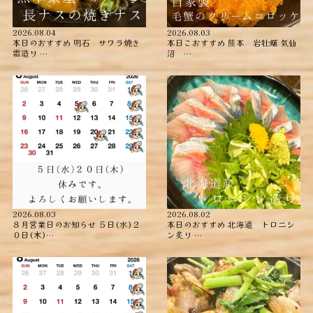
2026.08.04
2026.08.03
本日のおすすめ ︎明石 サワラ焼き
本日こおすすめ ︎熊本 岩牡蠣 ︎気仙
霜造り …
沼 …
2026.08.03
2026.08.02
８月営業日のお知らせ ５日(水)２
本日のおすすめ ︎北海道 トロニシ
０日(木)…
ン炙り …