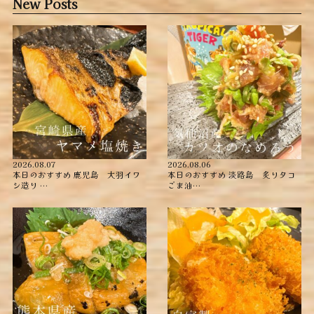
New Posts
2026.08.07
2026.08.06
本日のおすすめ ︎鹿児島 大羽イワ
本日のおすすめ ︎淡路島 炙りタコ
シ造り …
ごま油…