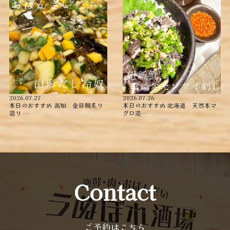
2026.07.27
2026.07.26
本日のおすすめ ︎高知 金目鯛炙り
本日のおすすめ ︎北海道 天然本マ
造り ︎…
グロ造…
Contact
ご予約はこちら