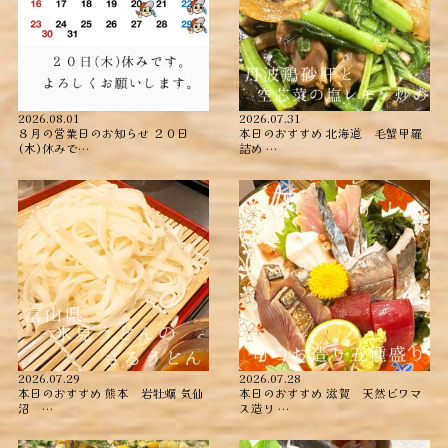
2026.08.01
2026.07.31
８月の営業日のお知らせ ２０日
本日のおすすめ ︎北海道 毛蟹甲羅
(木)休みで…
詰め ︎…
2026.07.29
2026.07.28
本日のおすすめ ︎熊本 岩牡蠣 ︎気仙
本日のおすすめ ︎滋賀 天然ビワマ
沼 …
ス造り …