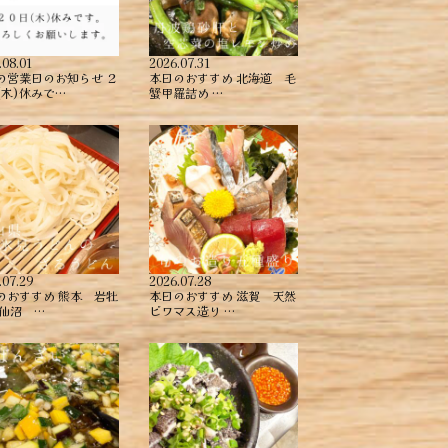
.08.01
2026.07.31
の営業日のお知らせ ２
本日のおすすめ ︎北海道 毛
(木)休みで…
蟹甲羅詰め ︎…
.07.29
2026.07.28
のおすすめ ︎熊本 岩牡
本日のおすすめ ︎滋賀 天然
気仙沼 …
ビワマス造り …