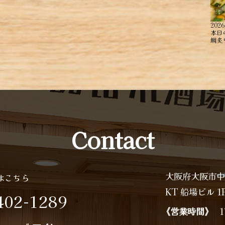
2026
本日
鯛炙り
Contact
大阪府大阪市中
はこちら
KT 船場ビル 1
402-1289
《営業時間》
1