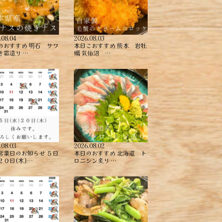
.08.04
2026.08.03
のおすすめ ︎明石 サワ
本日こおすすめ ︎熊本 岩牡
き霜造り …
蠣 ︎気仙沼 …
.08.03
2026.08.02
営業日のお知らせ ５日
本日のおすすめ ︎北海道 ト
２０日(木)…
ロニシン炙り …