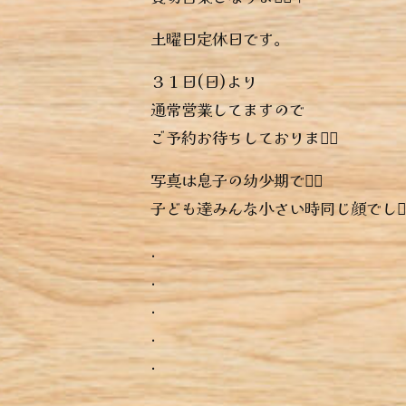
土曜日定休日です。
３１日(日)より
通常営業してますので
ご予約お待ちしております🏻‍
写真は息子の幼少期です🏻
子ども達みんな小さい時同じ顔でしょ🏻
.
.
.
.
.