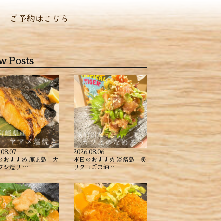
ご予約はこちら
w Posts
.08.07
2026.08.06
のおすすめ ︎鹿児島 大
本日のおすすめ ︎淡路島 炙
ワシ造り …
りタコごま油…