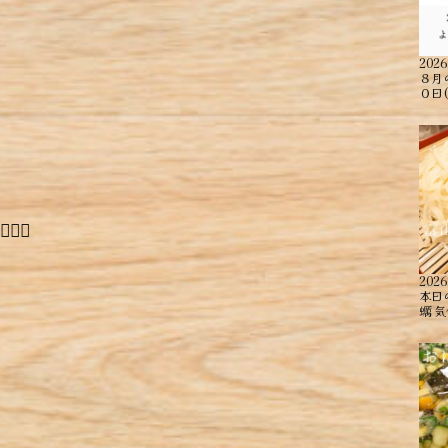
2026
８月
０日
🏻
2026
本日
蠣 ︎