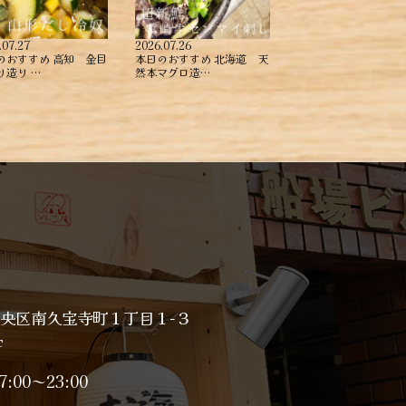
.07.27
2026.07.26
のおすすめ ︎高知 金目
本日のおすすめ ︎北海道 天
造り ︎…
然本マグロ造…
央区南久宝寺町１丁目１−３
F
7:00～23:00