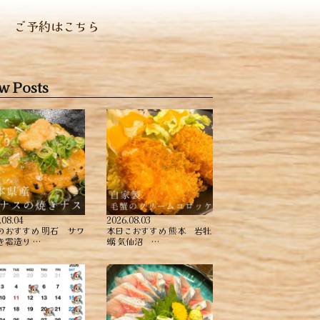
ご予約はこちら
w Posts
.08.04
2026.08.03
のおすすめ ︎明石 サワ
本日こおすすめ ︎熊本 岩牡
き霜造り …
蠣 ︎気仙沼 …