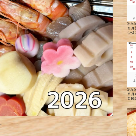
2026
８月
(水)
2026
８月
０日
す