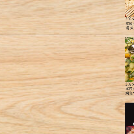
2026
本日
蠣 ︎
2026
本日
鯛炙り