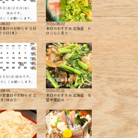
.08.03
2026.08.02
営業日のお知らせ ５日
本日のおすすめ ︎北海道 ト
２０日(木)…
ロニシン炙り …
.08.01
2026.07.31
の営業日のお知らせ ２
本日のおすすめ ︎北海道 毛
(木)休みで…
蟹甲羅詰め ︎…