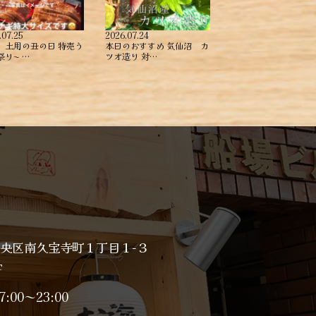
.07.25
2026.07.24
、土用の丑の日 特売う
本日のおすすめ ︎気仙沼 カ
〜️️️ …
ツオ造り ︎対…
央区南久宝寺町１丁目１−３
F
7:00～23:00