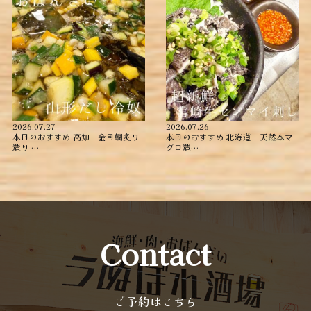
2026.07.27
2026.07.26
本日のおすすめ ︎高知 金目鯛炙り
本日のおすすめ ︎北海道 天然本マ
造り ︎…
グロ造…
Contact
ご予約はこちら