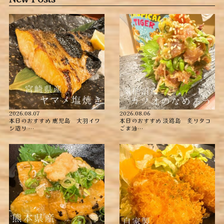
2026.08.07
2026.08.06
本日のおすすめ ︎鹿児島 大羽イワ
本日のおすすめ ︎淡路島 炙りタコ
シ造り …
ごま油…