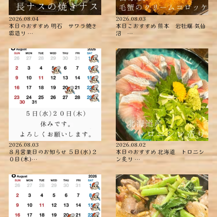
2026.08.04
2026.08.03
本日のおすすめ ︎明石 サワラ焼き
本日こおすすめ ︎熊本 岩牡蠣 ︎気仙
霜造り …
沼 …
2026.08.03
2026.08.02
８月営業日のお知らせ ５日(水)２
本日のおすすめ ︎北海道 トロニシ
０日(木)…
ン炙り …