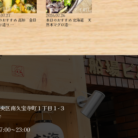
.07.27
2026.07.26
のおすすめ ︎高知 金目
本日のおすすめ ︎北海道 天
造り ︎…
然本マグロ造…
央区南久宝寺町１丁目１−３
F
7:00～23:00