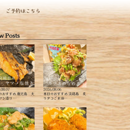
ご予約はこちら
w Posts
.08.07
2026.08.06
のおすすめ ︎鹿児島 大
本日のおすすめ ︎淡路島 炙
ワシ造り …
りタコごま油…