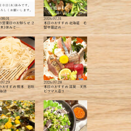
.08.01
2026.07.31
の営業日のお知らせ ２
本日のおすすめ ︎北海道 毛
(木)休みで…
蟹甲羅詰め ︎…
.07.29
2026.07.28
のおすすめ ︎熊本 岩牡
本日のおすすめ ︎滋賀 天然
気仙沼 …
ビワマス造り …