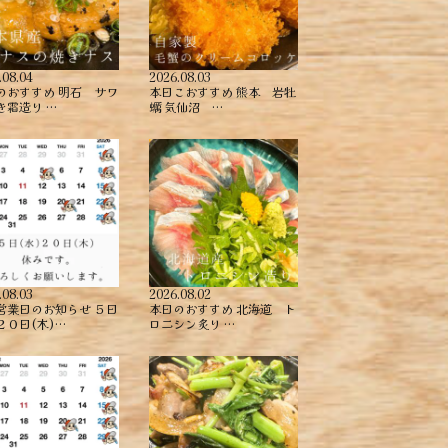
.08.04
2026.08.03
のおすすめ ︎明石 サワ
本日こおすすめ ︎熊本 岩牡
き霜造り …
蠣 ︎気仙沼 …
.08.03
2026.08.02
営業日のお知らせ ５日
本日のおすすめ ︎北海道 ト
２０日(木)…
ロニシン炙り …