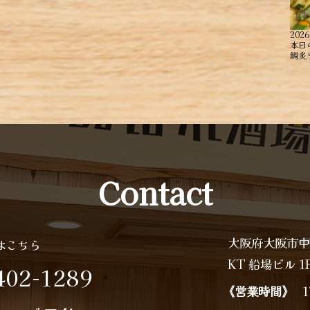
2026
本日
鯛炙り
Contact
大阪府大阪市中
はこちら
KT 船場ビル 1
402-1289
《営業時間》
1